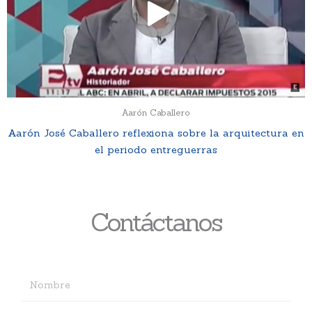
Aarón Caballero
Aarón José Caballero reflexiona sobre la arquitectura en
el periodo entreguerras
Contáctanos
N
o
m